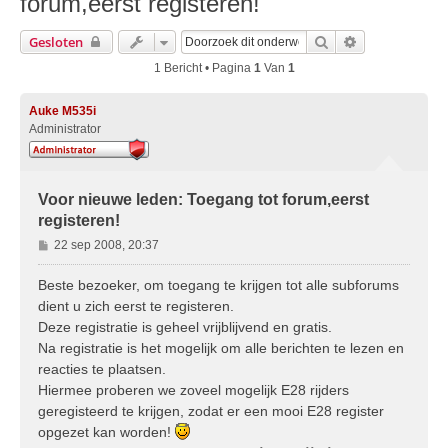
forum,eerst registeren!
Zoek
Uitgebreid Zo
Gesloten
1 Bericht • Pagina
1
Van
1
Auke M535i
Administrator
Voor nieuwe leden: Toegang tot forum,eerst
registeren!
B
22 sep 2008, 20:37
e
r
Beste bezoeker, om toegang te krijgen tot alle subforums
i
dient u zich eerst te registeren.
c
Deze registratie is geheel vrijblijvend en gratis.
h
Na registratie is het mogelijk om alle berichten te lezen en
t
reacties te plaatsen.
Hiermee proberen we zoveel mogelijk E28 rijders
geregisteerd te krijgen, zodat er een mooi E28 register
opgezet kan worden!