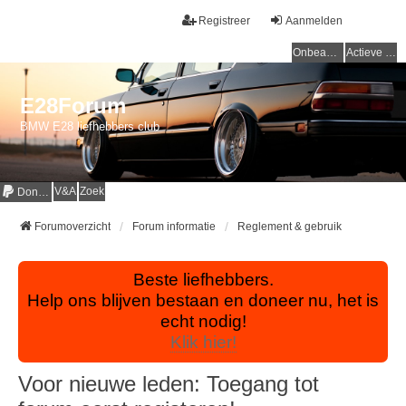
Registreer
Aanmelden
Onbeantwoorde onderwerpen
Actieve onderwerpen
E28Forum
BMW E28 liefhebbers club
V&A
Zoek
Donaties
Forumoverzicht
Forum informatie
Reglement & gebruik
Beste liefhebbers.
Help ons blijven bestaan en doneer nu, het is
echt nodig!
Klik hier!
Voor nieuwe leden: Toegang tot