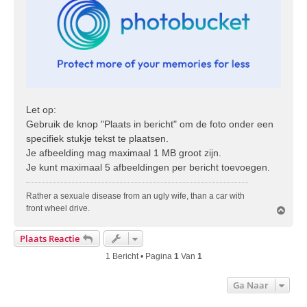
Let op:
Gebruik de knop "Plaats in bericht" om de foto onder een
specifiek stukje tekst te plaatsen.
Je afbeelding mag maximaal 1 MB groot zijn.
Je kunt maximaal 5 afbeeldingen per bericht toevoegen.
Rather a sexuale disease from an ugly wife, than a car with
front wheel drive.
O
m
h
Plaats Reactie
o
o
1 Bericht • Pagina
1
Van
1
g
Ga Naar