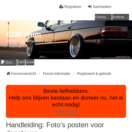
Registreer
Aanmelden
Onbeantwoorde onderwerpen
Actieve onderwerpen
E28Forum
BMW E28 liefhebbers club
V&A
Zoek
Donaties
Forumoverzicht
Forum informatie
Reglement & gebruik
Beste liefhebbers.
Help ons blijven bestaan en doneer nu, het is
echt nodig!
Klik hier!
Handleiding: Foto's posten voor