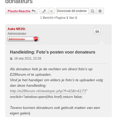
donateurs
Zoek
Uitgebre
Plaats Reactie
1 Bericht • Pagina
1
Van
1
Auke M535i
Administrator
Handleiding: Foto's posten voor donateurs
B
18 sep 2011, 22:28
e
r
Als donateur heb je de rechten om direct foto's op
i
E28forum.nl te uploaden.
c
Vind je het handiger om elders je foto's te uploaden volg
h
dan deze handleiding:
t
http://e28forum.nl/viewtopic.php?f=42&t=6173
"
onclick="window.open(this.href);return false;
Tevens kunnen donateurs ook gebruik maken van een
eigen galerij.