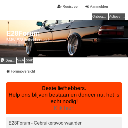
Registreer
Aanmelden
Onbeantwoorde onderwerpen
Actieve onderwerpen
E28Forum
BMW E28 liefhebbers club
V&A
Zoek
Donaties
Forumoverzicht
Beste liefhebbers.
Help ons blijven bestaan en doneer nu, het is
echt nodig!
Klik hier!
E28Forum - Gebruikersvoorwaarden