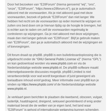
Door het bezoeken van “E28Forum” (hierna genoemd “wij”, “ons”,
“onze”, “E28Forum”, “https://www.e28forum.nl”), ga je automatisch
akkoord met de voorwaarden. Als je niet akkoord gaat met deze
voorwaarden, bezoek of gebruik “E28Forum” dan niet langer. We
hebben het recht om de voorwaarden op ieder moment te wijzigen en
zullen ons best doen om je hiervan tijdig op de hoogte te brengen, het
is echter aan te raden om zelf de voorwaarden regelmatig te
controleren op wijzigingen. Ga je niet akkoord met deze wijzigingen,
maak dan niet langer gebruik van “E28Forum”. Blijf je gebruik maken
van “E28Forum”, dan ga je automatisch akkoord met de wijzigingen en
of toevoegingen.
Dit forum draait op phpBB. phpBB is een bulletinboardoplossing die is
uitgebracht onder de “
GNU General Public License v2
” (hierna “GPL”)
en kan gedownload worden via
www.phpbb.com
en via de
Nederlandstalige website
www.phpbb.nl
. De phpBB-software maakt
internetgebaseerde discussies mogelijk. phpBB Limited is niet
verantwoordelijk voor wat wordt toegestaan of juist geweigerd als
toelaatbare inhoud en/of gedrag. Meer informatie over phpBB kun je
vinden op
https://www.phpbb.com/
of de Nederlandstalige website
www.phpbb.nl
.
Je verklaart geen berichten te plaatsen die kwetsend, obsceen, vulgair,
lasterlijk, haatdragend, dreigend, seksueel georiënteerd of enig ander
materiaal bevat die de wetten van je eigen land, het land waar
“E28Forum” is gehost of internationale wetgeving kunnen schenden.