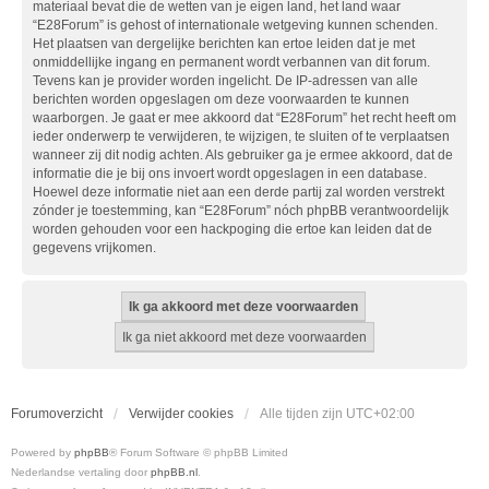
materiaal bevat die de wetten van je eigen land, het land waar
“E28Forum” is gehost of internationale wetgeving kunnen schenden.
Het plaatsen van dergelijke berichten kan ertoe leiden dat je met
onmiddellijke ingang en permanent wordt verbannen van dit forum.
Tevens kan je provider worden ingelicht. De IP-adressen van alle
berichten worden opgeslagen om deze voorwaarden te kunnen
waarborgen. Je gaat er mee akkoord dat “E28Forum” het recht heeft om
ieder onderwerp te verwijderen, te wijzigen, te sluiten of te verplaatsen
wanneer zij dit nodig achten. Als gebruiker ga je ermee akkoord, dat de
informatie die je bij ons invoert wordt opgeslagen in een database.
Hoewel deze informatie niet aan een derde partij zal worden verstrekt
zónder je toestemming, kan “E28Forum” nóch phpBB verantwoordelijk
worden gehouden voor een hackpoging die ertoe kan leiden dat de
gegevens vrijkomen.
Forumoverzicht
Verwijder cookies
Alle tijden zijn
UTC+02:00
Powered by
phpBB
® Forum Software © phpBB Limited
Nederlandse vertaling door
phpBB.nl
.