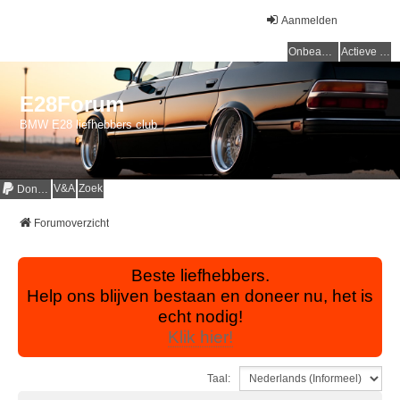
Aanmelden
Onbeantwoorde onderwerpen
Actieve onderwerpen
E28Forum
BMW E28 liefhebbers club
V&A
Zoek
Donaties
Forumoverzicht
Beste liefhebbers.
Help ons blijven bestaan en doneer nu, het is
echt nodig!
Klik hier!
Taal: