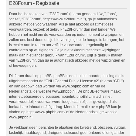
E28Forum - Registratie
Door het bezoeken van “E28Forum” (hierna genoemd “wij”, “ons”,
“onze”, “E28Forum”, “https://www.e28forum.nl”), ga je automatisch
akkoord met de voorwaarden. Als je niet akkoord gaat met deze
voorwaarden, bezoek of gebruik “E28Forum” dan niet langer. We
hebben het recht om de voorwaarden op ieder moment te wijzigen en
zullen ons best doen om je hiervan tijdig op de hoogte te brengen, het
is echter aan te raden om zelf de voorwaarden regelmatig te
controleren op wijzigingen. Ga je niet akkoord met deze wijzigingen,
maak dan niet langer gebruik van “E28Forum”. Blijf je gebruik maken
van “E28Forum”, dan ga je automatisch akkoord met de wijzigingen en
of toevoegingen.
Dit forum draait op phpBB. phpBB is een bulletinboardoplossing die is
uitgebracht onder de “
GNU General Public License v2
” (hierna “GPL”)
en kan gedownload worden via
www.phpbb.com
en via de
Nederlandstalige website
www.phpbb.nl
. De phpBB-software maakt
internetgebaseerde discussies mogelijk. phpBB Limited is niet
verantwoordelijk voor wat wordt toegestaan of juist geweigerd als
toelaatbare inhoud en/of gedrag. Meer informatie over phpBB kun je
vinden op
https://www.phpbb.com/
of de Nederlandstalige website
www.phpbb.nl
.
Je verklaart geen berichten te plaatsen die kwetsend, obsceen, vulgair,
lasterlijk, haatdragend, dreigend, seksueel georiënteerd of enig ander