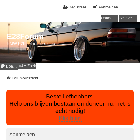
Registreer
Aanmelden
Onbeantwoorde onderwerpen
Actieve onderwerpen
E28Forum
BMW E28 liefhebbers club
V&A
Zoek
Donaties
Forumoverzicht
Beste liefhebbers.
Help ons blijven bestaan en doneer nu, het is
echt nodig!
Klik hier!
Aanmelden