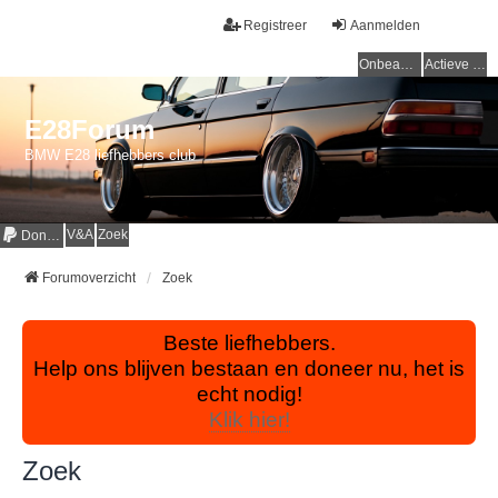
Registreer
Aanmelden
Onbeantwoorde onderwerpen
Actieve onderwerpen
E28Forum
BMW E28 liefhebbers club
V&A
Zoek
Donaties
Forumoverzicht
Zoek
Beste liefhebbers.
Help ons blijven bestaan en doneer nu, het is
echt nodig!
Klik hier!
Zoek