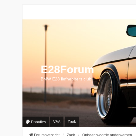
E28Forum
BMW E28 liefhebbers club
V&A
Zoek
Donaties
Forumoverzicht
Zoek
Onbeantwoorde onderwerpen