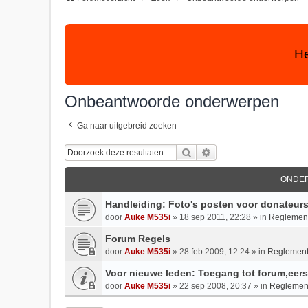
He
Onbeantwoorde onderwerpen
Ga naar uitgebreid zoeken
Zoek
Uitgebreid Zoeken
ONDE
Handleiding: Foto's posten voor donateur
door
Auke M535i
»
18 sep 2011, 22:28
» in
Reglement
Forum Regels
door
Auke M535i
»
28 feb 2009, 12:24
» in
Reglement
Voor nieuwe leden: Toegang tot forum,eerst
door
Auke M535i
»
22 sep 2008, 20:37
» in
Reglement