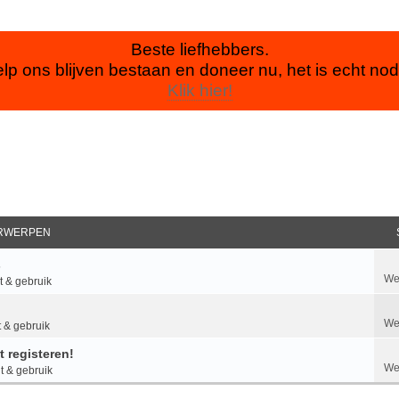
Beste liefhebbers.
lp ons blijven bestaan en doneer nu, het is echt nod
Klik hier!
RWERPEN
s
We
 & gebruik
We
 & gebruik
 registeren!
We
 & gebruik