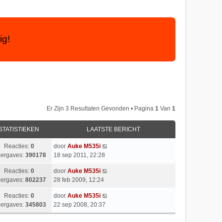
ig!
Er Zijn 3 Resultaten Gevonden • Pagina
1
Van
1
STATISTIEKEN
LAATSTE BERICHT
Reacties:
0
door
Auke M535i
ergaves:
390178
18 sep 2011, 22:28
Reacties:
0
door
Auke M535i
ergaves:
802237
28 feb 2009, 12:24
Reacties:
0
door
Auke M535i
ergaves:
345803
22 sep 2008, 20:37