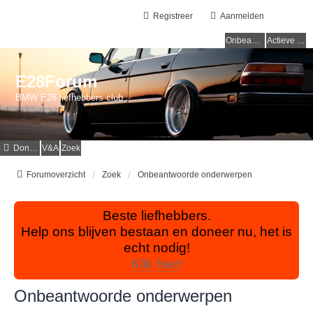
Registreer
Aanmelden
Onbeantwoorde onderwerpen
Actieve onderwerpen
E28Forum
BMW E28 liefhebbers club
Donaties
V&A
Zoek
Forumoverzicht
Zoek
Onbeantwoorde onderwerpen
Beste liefhebbers.
Help ons blijven bestaan en doneer nu, het is
echt nodig!
Klik hier!
Onbeantwoorde onderwerpen