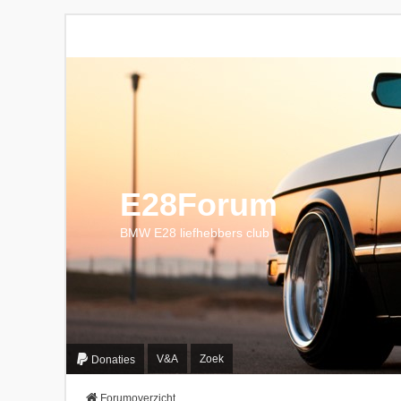
E28Forum
BMW E28 liefhebbers club
V&A
Zoek
Donaties
Forumoverzicht