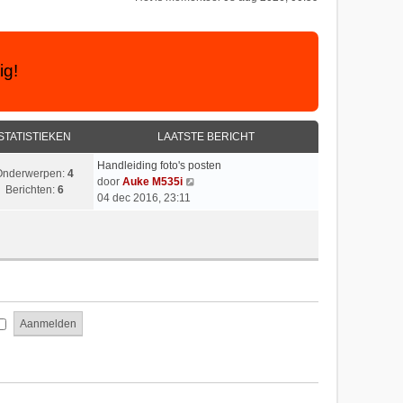
ig!
STATISTIEKEN
LAATSTE BERICHT
Handleiding foto's posten
Onderwerpen:
4
B
door
Auke M535i
Berichten:
6
e
04 dec 2016, 23:11
k
i
j
k
l
a
a
t
s
t
e
b