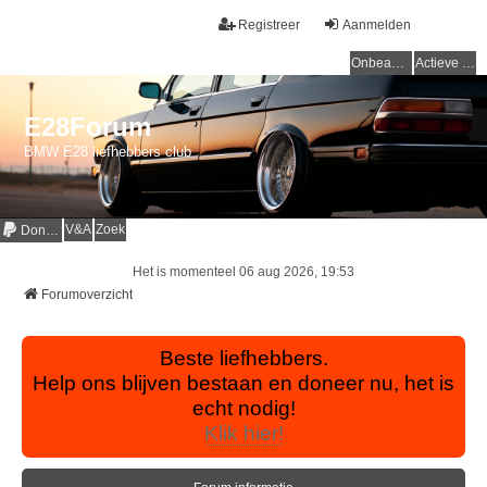
Registreer
Aanmelden
Onbeantwoorde onderwerpen
Actieve onderwerpen
E28Forum
BMW E28 liefhebbers club
V&A
Zoek
Donaties
Het is momenteel 06 aug 2026, 19:53
Forumoverzicht
Beste liefhebbers.
Help ons blijven bestaan en doneer nu, het is
echt nodig!
Klik hier!