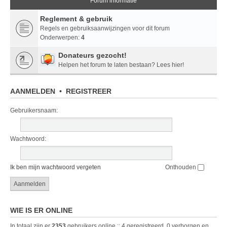
Forum informatie
Reglement & gebruik
Regels en gebruiksaanwijzingen voor dit forum
Onderwerpen:
4
Donateurs gezocht!
Helpen het forum te laten bestaan? Lees hier!
AANMELDEN
•
REGISTREER
Gebruikersnaam:
Wachtwoord:
Ik ben mijn wachtwoord vergeten
Onthouden
WIE IS ER ONLINE
In totaal zijn er
2353
gebruikers online :: 4 geregistreerd, 0 verborgen en