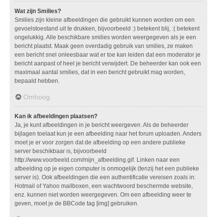
Wat zijn Smilies?
Smilies zijn kleine afbeeldingen die gebruikt kunnen worden om een
gevoelstoestand uit te drukken, bijvoorbeeld :) betekent blij, :( betekent
ongelukkig. Alle beschikbare smilies worden weergegeven als je een
bericht plaatst. Maak geen overdadig gebruik van smilies, ze maken
een bericht snel onleesbaar wat er toe kan leiden dat een moderator je
bericht aanpast of heel je bericht verwijdert. De beheerder kan ook een
maximaal aantal smilies, dat in een bericht gebruikt mag worden,
bepaald hebben.
Omhoog
Kan ik afbeeldingen plaatsen?
Ja, je kunt afbeeldingen in je bericht weergeven. Als de beheerder
bijlagen toelaat kun je een afbeelding naar het forum uploaden. Anders
moet je er voor zorgen dat de afbeelding op een andere publieke
server beschikbaar is, bijvoorbeeld
http://www.voorbeeld.com/mijn_afbeelding.gif. Linken naar een
afbeelding op je eigen computer is onmogelijk (tenzij het een publieke
server is). Ook afbeeldingen die een authentificatie vereisen zoals in:
Hotmail of Yahoo mailboxen, een wachtwoord beschermde website,
enz. kunnen niet worden weergegeven. Om een afbeelding weer te
geven, moet je de BBCode tag [img] gebruiken.