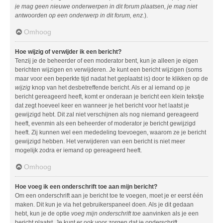
je mag geen nieuwe onderwerpen in dit forum plaatsen, je mag niet
antwoorden op een onderwerp in dit forum, enz.
).
Omhoog
Hoe wijzig of verwijder ik een bericht?
Tenzij je de beheerder of een moderator bent, kun je alleen je eigen
berichten wijzigen en verwijderen. Je kunt een bericht wijzigen (soms
maar voor een beperkte tijd nadat het geplaatst is) door te klikken op de
wijzig
knop van het desbetreffende bericht. Als er al iemand op je
bericht gereageerd heeft, komt er onderaan je bericht een klein tekstje
dat zegt hoeveel keer en wanneer je het bericht voor het laatst je
gewijzigd hebt. Dit zal niet verschijnen als nog niemand gereageerd
heeft, evenmin als een beheerder of moderator je bericht gewijzigd
heeft. Zij kunnen wel een mededeling toevoegen, waarom ze je bericht
gewijzigd hebben. Het verwijderen van een bericht is niet meer
mogelijk zodra er iemand op gereageerd heeft.
Omhoog
Hoe voeg ik een onderschrift toe aan mijn bericht?
Om een onderschrift aan je bericht toe te voegen, moet je er eerst één
maken. Dit kun je via het gebruikerspaneel doen. Als je dit gedaan
hebt, kun je de optie
voeg mijn onderschrift toe
aanvinken als je een
bericht plaatst. Je kunt er ook voor zorgen dat je onderschrift