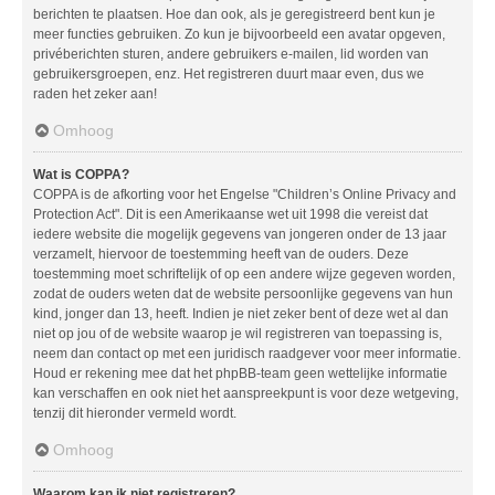
berichten te plaatsen. Hoe dan ook, als je geregistreerd bent kun je
meer functies gebruiken. Zo kun je bijvoorbeeld een avatar opgeven,
privéberichten sturen, andere gebruikers e-mailen, lid worden van
gebruikersgroepen, enz. Het registreren duurt maar even, dus we
raden het zeker aan!
Omhoog
Wat is COPPA?
COPPA is de afkorting voor het Engelse "Children’s Online Privacy and
Protection Act". Dit is een Amerikaanse wet uit 1998 die vereist dat
iedere website die mogelijk gegevens van jongeren onder de 13 jaar
verzamelt, hiervoor de toestemming heeft van de ouders. Deze
toestemming moet schriftelijk of op een andere wijze gegeven worden,
zodat de ouders weten dat de website persoonlijke gegevens van hun
kind, jonger dan 13, heeft. Indien je niet zeker bent of deze wet al dan
niet op jou of de website waarop je wil registreren van toepassing is,
neem dan contact op met een juridisch raadgever voor meer informatie.
Houd er rekening mee dat het phpBB-team geen wettelijke informatie
kan verschaffen en ook niet het aanspreekpunt is voor deze wetgeving,
tenzij dit hieronder vermeld wordt.
Omhoog
Waarom kan ik niet registreren?