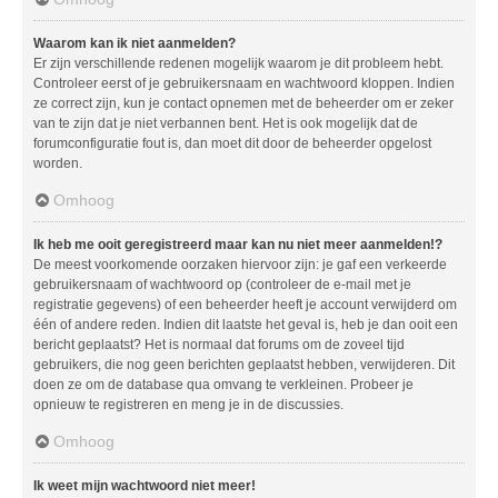
Waarom kan ik niet aanmelden?
Er zijn verschillende redenen mogelijk waarom je dit probleem hebt.
Controleer eerst of je gebruikersnaam en wachtwoord kloppen. Indien
ze correct zijn, kun je contact opnemen met de beheerder om er zeker
van te zijn dat je niet verbannen bent. Het is ook mogelijk dat de
forumconfiguratie fout is, dan moet dit door de beheerder opgelost
worden.
Omhoog
Ik heb me ooit geregistreerd maar kan nu niet meer aanmelden!?
De meest voorkomende oorzaken hiervoor zijn: je gaf een verkeerde
gebruikersnaam of wachtwoord op (controleer de e-mail met je
registratie gegevens) of een beheerder heeft je account verwijderd om
één of andere reden. Indien dit laatste het geval is, heb je dan ooit een
bericht geplaatst? Het is normaal dat forums om de zoveel tijd
gebruikers, die nog geen berichten geplaatst hebben, verwijderen. Dit
doen ze om de database qua omvang te verkleinen. Probeer je
opnieuw te registreren en meng je in de discussies.
Omhoog
Ik weet mijn wachtwoord niet meer!