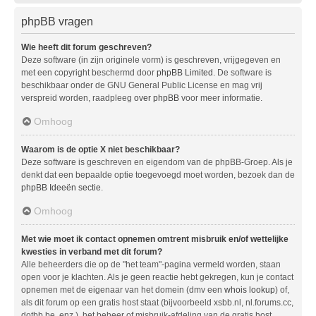
phpBB vragen
Wie heeft dit forum geschreven?
Deze software (in zijn originele vorm) is geschreven, vrijgegeven en
met een copyright beschermd door
phpBB Limited
. De software is
beschikbaar onder de GNU General Public License en mag vrij
verspreid worden, raadpleeg
over phpBB
voor meer informatie.
Omhoog
Waarom is de optie X niet beschikbaar?
Deze software is geschreven en eigendom van de phpBB-Groep. Als je
denkt dat een bepaalde optie toegevoegd moet worden, bezoek dan de
phpBB Ideeën sectie
.
Omhoog
Met wie moet ik contact opnemen omtrent misbruik en/of wettelijke
kwesties in verband met dit forum?
Alle beheerders die op de "het team"-pagina vermeld worden, staan
open voor je klachten. Als je geen reactie hebt gekregen, kun je contact
opnemen met de eigenaar van het domein (dmv een
whois lookup
) of,
als dit forum op een gratis host staat (bijvoorbeeld xsbb.nl, nl.forums.cc,
dotbb.be, enz.), het beheer of misbruik-afdeling van de gratis host.