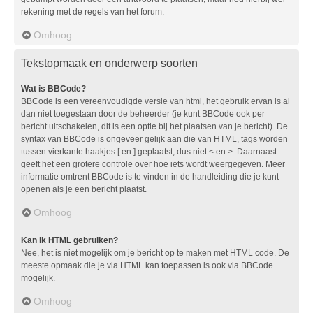
rekening met de regels van het forum.
Omhoog
Tekstopmaak en onderwerp soorten
Wat is BBCode?
BBCode is een vereenvoudigde versie van html, het gebruik ervan is al
dan niet toegestaan door de beheerder (je kunt BBCode ook per
bericht uitschakelen, dit is een optie bij het plaatsen van je bericht). De
syntax van BBCode is ongeveer gelijk aan die van HTML, tags worden
tussen vierkante haakjes [ en ] geplaatst, dus niet < en >. Daarnaast
geeft het een grotere controle over hoe iets wordt weergegeven. Meer
informatie omtrent BBCode is te vinden in de handleiding die je kunt
openen als je een bericht plaatst.
Omhoog
Kan ik HTML gebruiken?
Nee, het is niet mogelijk om je bericht op te maken met HTML code. De
meeste opmaak die je via HTML kan toepassen is ook via BBCode
mogelijk.
Omhoog