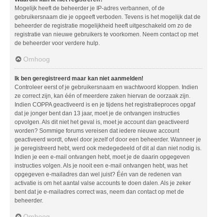
Mogelijk heeft de beheerder je IP-adres verbannen, of de
gebruikersnaam die je opgeeft verboden. Tevens is het mogelijk dat de
beheerder de registratie mogelijkheid heeft uitgeschakeld om zo de
registratie van nieuwe gebruikers te voorkomen. Neem contact op met
de beheerder voor verdere hulp.
Omhoog
Ik ben geregistreerd maar kan niet aanmelden!
Controleer eerst of je gebruikersnaam en wachtwoord kloppen. Indien
ze correct zijn, kan één of meerdere zaken hiervan de oorzaak zijn.
Indien COPPA geactiveerd is en je tijdens het registratieproces opgaf
dat je jonger bent dan 13 jaar, moet je de ontvangen instructies
opvolgen. Als dit niet het geval is, moet je account dan geactiveerd
worden? Sommige forums vereisen dat iedere nieuwe account
geactiveerd wordt, ofwel door jezelf of door een beheerder. Wanneer je
je geregistreerd hebt, werd ook medegedeeld of dit al dan niet nodig is.
Indien je een e-mail ontvangen hebt, moet je de daarin opgegeven
instructies volgen. Als je nooit een e-mail ontvangen hebt, was het
opgegeven e-mailadres dan wel juist? Één van de redenen van
activatie is om het aantal valse accounts te doen dalen. Als je zeker
bent dat je e-mailadres correct was, neem dan contact op met de
beheerder.
Omhoog