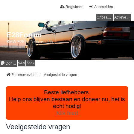
Registreer
Aanmelden
Onbeantwoorde onderwerpen
Actieve onderwerpen
E28Forum
BMW E28 liefhebbers club
V&A
Zoek
Donaties
Forumoverzicht
Veelgestelde vragen
Beste liefhebbers.
Help ons blijven bestaan en doneer nu, het is
echt nodig!
Klik hier!
Veelgestelde vragen