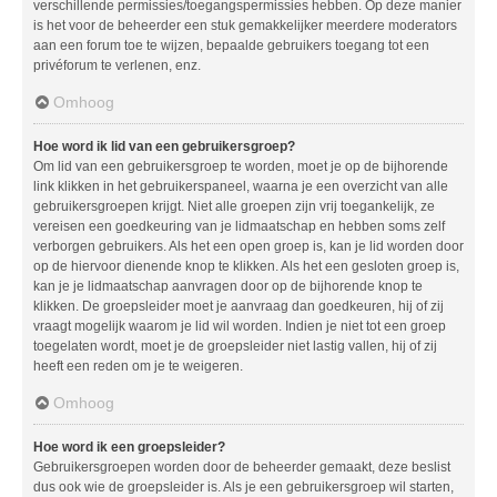
verschillende permissies/toegangspermissies hebben. Op deze manier
is het voor de beheerder een stuk gemakkelijker meerdere moderators
aan een forum toe te wijzen, bepaalde gebruikers toegang tot een
privéforum te verlenen, enz.
Omhoog
Hoe word ik lid van een gebruikersgroep?
Om lid van een gebruikersgroep te worden, moet je op de bijhorende
link klikken in het gebruikerspaneel, waarna je een overzicht van alle
gebruikersgroepen krijgt. Niet alle groepen zijn vrij toegankelijk, ze
vereisen een goedkeuring van je lidmaatschap en hebben soms zelf
verborgen gebruikers. Als het een open groep is, kan je lid worden door
op de hiervoor dienende knop te klikken. Als het een gesloten groep is,
kan je je lidmaatschap aanvragen door op de bijhorende knop te
klikken. De groepsleider moet je aanvraag dan goedkeuren, hij of zij
vraagt mogelijk waarom je lid wil worden. Indien je niet tot een groep
toegelaten wordt, moet je de groepsleider niet lastig vallen, hij of zij
heeft een reden om je te weigeren.
Omhoog
Hoe word ik een groepsleider?
Gebruikersgroepen worden door de beheerder gemaakt, deze beslist
dus ook wie de groepsleider is. Als je een gebruikersgroep wil starten,