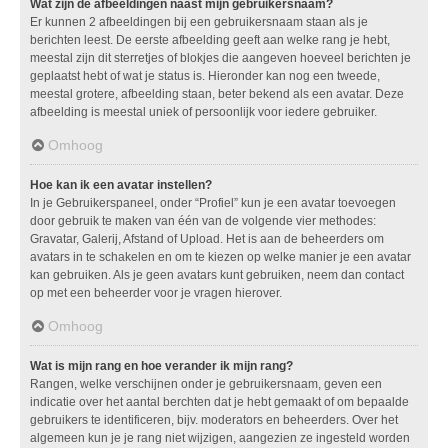
Wat zijn de afbeeldingen naast mijn gebruikersnaam?
Er kunnen 2 afbeeldingen bij een gebruikersnaam staan als je
berichten leest. De eerste afbeelding geeft aan welke rang je hebt,
meestal zijn dit sterretjes of blokjes die aangeven hoeveel berichten je
geplaatst hebt of wat je status is. Hieronder kan nog een tweede,
meestal grotere, afbeelding staan, beter bekend als een avatar. Deze
afbeelding is meestal uniek of persoonlijk voor iedere gebruiker.
Omhoog
Hoe kan ik een avatar instellen?
In je Gebruikerspaneel, onder “Profiel” kun je een avatar toevoegen
door gebruik te maken van één van de volgende vier methodes:
Gravatar, Galerij, Afstand of Upload. Het is aan de beheerders om
avatars in te schakelen en om te kiezen op welke manier je een avatar
kan gebruiken. Als je geen avatars kunt gebruiken, neem dan contact
op met een beheerder voor je vragen hierover.
Omhoog
Wat is mijn rang en hoe verander ik mijn rang?
Rangen, welke verschijnen onder je gebruikersnaam, geven een
indicatie over het aantal berchten dat je hebt gemaakt of om bepaalde
gebruikers te identificeren, bijv. moderators en beheerders. Over het
algemeen kun je je rang niet wijzigen, aangezien ze ingesteld worden