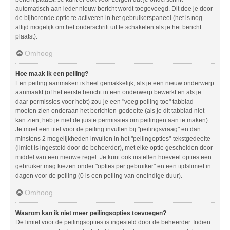
automatisch aan ieder nieuw bericht wordt toegevoegd. Dit doe je door
de bijhorende optie te activeren in het gebruikerspaneel (het is nog
altijd mogelijk om het onderschrift uit te schakelen als je het bericht
plaatst).
Omhoog
Hoe maak ik een peiling?
Een peiling aanmaken is heel gemakkelijk, als je een nieuw onderwerp
aanmaakt (of het eerste bericht in een onderwerp bewerkt en als je
daar permissies voor hebt) zou je een "voeg peiling toe" tabblad
moeten zien onderaan het berichten-gedeelte (als je dit tabblad niet
kan zien, heb je niet de juiste permissies om peilingen aan te maken).
Je moet een titel voor de peiling invullen bij "peilingsvraag" en dan
minstens 2 mogelijkheden invullen in het "peilingopties"-tekstgedeelte
(limiet is ingesteld door de beheerder), met elke optie gescheiden door
middel van een nieuwe regel. Je kunt ook instellen hoeveel opties een
gebruiker mag kiezen onder "opties per gebruiker" en een tijdslimiet in
dagen voor de peiling (0 is een peiling van oneindige duur).
Omhoog
Waarom kan ik niet meer peilingsopties toevoegen?
De limiet voor de peilingsopties is ingesteld door de beheerder. Indien