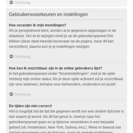
Omhoog
Gebruikersvoorkeuren en instellingen
Hoe verander ik mijn instellingen?
Als je geregistreerd bent, worden al je gegevens opgeslagen in de
database. Om ze te wijzigen moet je op de
gebruikerspaneel
link
klikken (deze staat meestal bovenaan op de pagina, maar dit kan
verschillen), daarna kun je je instellingen wijzigen.
Omhoog
Hoe kan ik onzichtbaar zijn in de online gebruikers lijst?
In het gebruikerspaneel onder "foruminstellingen", vind je de optie
Verberg mijn online status
. Als je deze optie activeert zul je onzichtbaar
zijn voor iedereen, behalve voor beheerders, moderators en jezelf.
Omhoog
De tijden zijn niet correct!
Het is mogelijk dat de tijd die gegeven wordt van een andere tijdzone is
dan waarin jij woont. Als dit het geval is, moet je naar het
gebruikerspaneel gaan en je tijdzone veranderen in een bepaald
gebied (vb: Amsterdam, New York, Sydney, enz.). Wees er bewust van
dat het veranderen van de tijdzone, zoals de meeste instellingen,