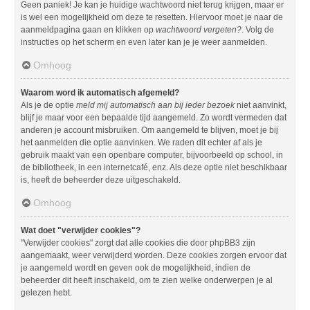
Geen paniek! Je kan je huidige wachtwoord niet terug krijgen, maar er
is wel een mogelijkheid om deze te resetten. Hiervoor moet je naar de
aanmeldpagina gaan en klikken op
wachtwoord vergeten?
. Volg de
instructies op het scherm en even later kan je je weer aanmelden.
Omhoog
Waarom word ik automatisch afgemeld?
Als je de optie
meld mij automatisch aan bij ieder bezoek
niet aanvinkt,
blijf je maar voor een bepaalde tijd aangemeld. Zo wordt vermeden dat
anderen je account misbruiken. Om aangemeld te blijven, moet je bij
het aanmelden die optie aanvinken. We raden dit echter af als je
gebruik maakt van een openbare computer, bijvoorbeeld op school, in
de bibliotheek, in een internetcafé, enz. Als deze optie niet beschikbaar
is, heeft de beheerder deze uitgeschakeld.
Omhoog
Wat doet "verwijder cookies"?
"Verwijder cookies" zorgt dat alle cookies die door phpBB3 zijn
aangemaakt, weer verwijderd worden. Deze cookies zorgen ervoor dat
je aangemeld wordt en geven ook de mogelijkheid, indien de
beheerder dit heeft inschakeld, om te zien welke onderwerpen je al
gelezen hebt.