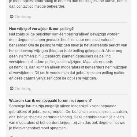
je meer opties denkt nodig te hebben dan het toegestane aantal, neem
dan contact op met de beheerder.
Omhoog
Hoe wijzig of verwijder ik een peiling?
Net zoals bij de berichten kan een peiling alleen gewijzigd worden
door degene die hem gemaakt heeft, en door een moderator of
beheerder. Om de peiling te wijzigen moet je het allereerste bericht van
het onderwerp wijzigen (hieraan is de peiling gekoppeld). Als er nog
geen stemmen zijn uitgebracht, kunnen gebruikers de peiling
verwijderen of iedere peilingsoptie wijzigen. Maar, als er reeds
gestemd is, dan kunnen alleen moderators of beheerders hem wijzigen
of verwijderen. Dit om te voorkomen dat gebruikers een peiling maken
en deze daarna vervalsen door de opties te wijzigen.
Omhoog
Waarom kan ik een bepaald forum niet openen?
Sommige forums zijn mogelijk alleen toegankelijk voor bepaalde
gebruikers of gebruikersgroepen. Om berichten te zien, lezen, plaatsen,
enz. heb je speciale permissies nodig. Deze permissies kun je alleen
van moderators of beheerders krijgen, zij zijn dus ook degene met wie
je hierover contact moet opnemen.