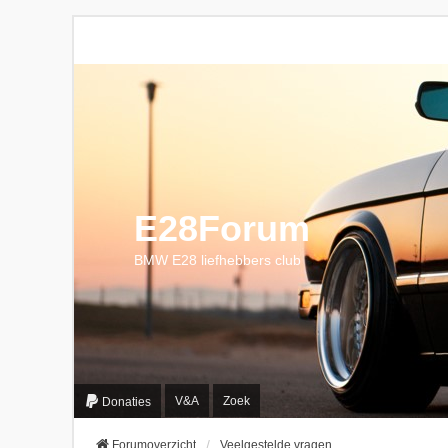
E28Forum
BMW E28 liefhebbers club
V&A
Zoek
Donaties
Forumoverzicht
Veelgestelde vragen