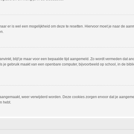
 maar er is wel een mogelijkheid om deze te resetten. Hiervoor moet je naar de a
en.
anvinkt, blijf je maar voor een bepaalde tijd aangemeld. Zo wordt vermeden dat an
ls je gebruik maakt van een openbare computer, bijvoorbeeld op school, in de biblio
jn aangemaakt, weer verwijderd worden. Deze cookies zorgen ervoor dat je aangem
n hebt.