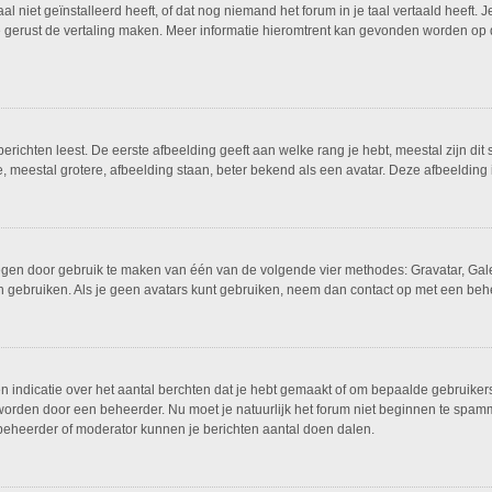
niet geïnstalleerd heeft, of dat nog niemand het forum in je taal vertaald heeft. Je
ag je gerust de vertaling maken. Meer informatie hieromtrent kan gevonden worden o
richten leest. De eerste afbeelding geeft aan welke rang je hebt, meestal zijn dit 
e, meestal grotere, afbeelding staan, beter bekend als een avatar. Deze afbeelding i
oegen door gebruik te maken van één van de volgende vier methodes: Gravatar, Gale
n gebruiken. Als je geen avatars kunt gebruiken, neem dan contact op met een behe
ndicatie over het aantal berchten dat je hebt gemaakt of om bepaalde gebruikers t
 worden door een beheerder. Nu moet je natuurlijk het forum niet beginnen te sp
n beheerder of moderator kunnen je berichten aantal doen dalen.