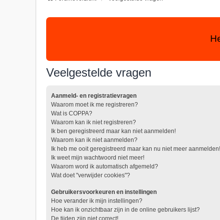
He
Veelgestelde vragen
Aanmeld- en registratievragen
Waarom moet ik me registreren?
Wat is COPPA?
Waarom kan ik niet registreren?
Ik ben geregistreerd maar kan niet aanmelden!
Waarom kan ik niet aanmelden?
Ik heb me ooit geregistreerd maar kan nu niet meer aanmelden
Ik weet mijn wachtwoord niet meer!
Waarom word ik automatisch afgemeld?
Wat doet "verwijder cookies"?
Gebruikersvoorkeuren en instellingen
Hoe verander ik mijn instellingen?
Hoe kan ik onzichtbaar zijn in de online gebruikers lijst?
De tijden zijn niet correct!