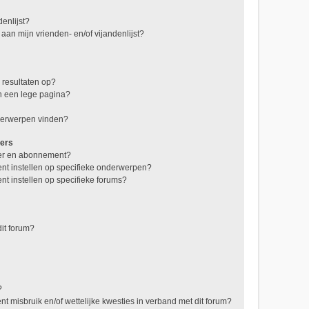
enlijst?
 aan mijn vrienden- en/of vijandenlijst?
 resultaten op?
n een lege pagina?
nderwerpen vinden?
zers
jzer en abonnement?
nt instellen op specifieke onderwerpen?
t instellen op specifieke forums?
it forum?
?
t misbruik en/of wettelijke kwesties in verband met dit forum?