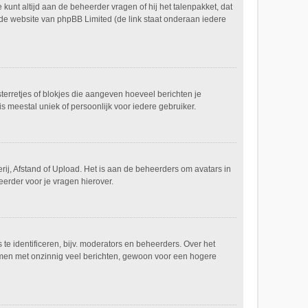
 kunt altijd aan de beheerder vragen of hij het talenpakket, dat
p de website van phpBB Limited (de link staat onderaan iedere
sterretjes of blokjes die aangeven hoeveel berichten je
s meestal uniek of persoonlijk voor iedere gebruiker.
rij, Afstand of Upload. Het is aan de beheerders om avatars in
erder voor je vragen hierover.
e identificeren, bijv. moderators en beheerders. Over het
ammen met onzinnig veel berichten, gewoon voor een hogere