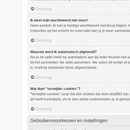
Omhoog
Ik weet mijn wachtwoord niet meer!
Geen paniek! Je kan je huidige wachtwoord niet terug krijgen,
instructies op het scherm en even later kan je je weer aanmeld
Omhoog
Waarom word ik automatisch afgemeld?
Als je de optie
meld mij automatisch aan bij ieder bezoek
niet a
bij het aanmelden die optie aanvinken. We raden dit echter af a
is, heeft de beheerder deze uitgeschakeld.
Omhoog
Wat doet "verwijder cookies"?
"Verwijder cookies" zorgt dat alle cookies die door phpBB3 zi
dit heeft inschakeld, om te zien welke onderwerpen je al geleze
Omhoog
Gebruikersvoorkeuren en instellingen