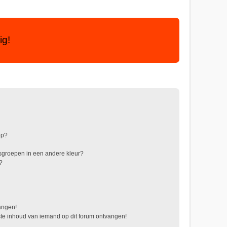
ig!
ep?
sgroepen in een andere kleur?
?
vangen!
te inhoud van iemand op dit forum ontvangen!