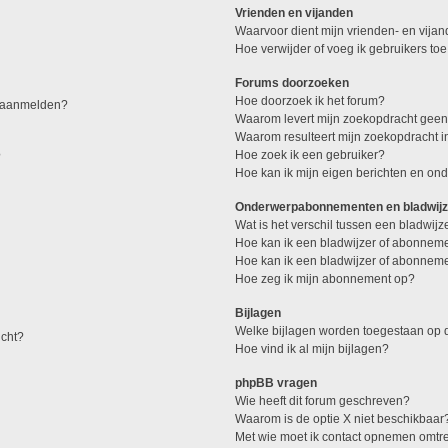
Vrienden en vijanden
Waarvoor dient mijn vrienden- en vijand
Hoe verwijder of voeg ik gebruikers toe
Forums doorzoeken
Hoe doorzoek ik het forum?
me aanmelden?
Waarom levert mijn zoekopdracht geen
Waarom resulteert mijn zoekopdracht i
Hoe zoek ik een gebruiker?
?
Hoe kan ik mijn eigen berichten en o
Onderwerpabonnementen en bladwij
Wat is het verschil tussen een bladwi
Hoe kan ik een bladwijzer of abonneme
Hoe kan ik een bladwijzer of abonnemen
Hoe zeg ik mijn abonnement op?
Bijlagen
Welke bijlagen worden toegestaan op d
icht?
Hoe vind ik al mijn bijlagen?
phpBB vragen
Wie heeft dit forum geschreven?
Waarom is de optie X niet beschikbaar
Met wie moet ik contact opnemen omtren