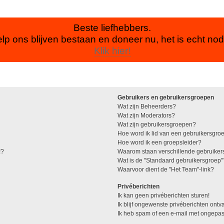
Beste liefhebbers.
lp ons blijven bestaan en doneer nu, het is echt nod
Klik hier!
Gebruikers en gebruikersgroepen
Wat zijn Beheerders?
Wat zijn Moderators?
Wat zijn gebruikersgroepen?
Hoe word ik lid van een gebruikersgro
Hoe word ik een groepsleider?
!?
Waarom staan verschillende gebruiker
Wat is de "Standaard gebruikersgroep"
Waarvoor dient de "Het Team"-link?
Privéberichten
Ik kan geen privéberichten sturen!
Ik blijf ongewenste privéberichten ont
Ik heb spam of een e-mail met ongepas