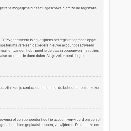
stratie mogelijkheid heeft uitgeschakeld om zo de registratie
OPPA geactiveerd is en je tijdens het registratieproces opgaf
mmige forums vereisen dat iedere nieuwe account geactiveerd
 e-mail ontvangen hebt, moet je de daarin opgegeven instructies
lse accounts te doen dalen. Als je zeker bent dat je e-
rect zijn, kun je contact opnemen met de beheerder om er zeker
gevens) of een beheerder heeft je account verwijderd om één of
og geen berichten geplaatst hebben, verwijderen. Dit doen ze om