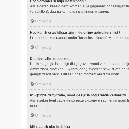
Hoe verander ik mijn instellingen?
Als je geregistreerd bent, worden al je gegevens opgeslagen i
verschillen), daarna kun je je instellingen wijzigen.
Omhoog
Hoe kan ik onzichtbaar zijn in de online gebruikers lijst?
In het gebruikerspaneel onder "foruminstellingen", vind je de o
Omhoog
De tijden zijn niet correct!
Het is mogelijk dat de tijd die gegeven wordt van een andere tij
Amsterdam, New York, Sydney, enz.). Wees er bewust van dat he
geregistreerd bent is dit een goed moment om dit te doen.
Omhoog
Ik wijzigde de tijdzone, maar de tijd is nog steeds verkeerd!
Als je zeker bent dat je de correcte tijdzone en zomertijd goed 
moeten doen.
Omhoog
Mijn taal zit niet in de lijst!