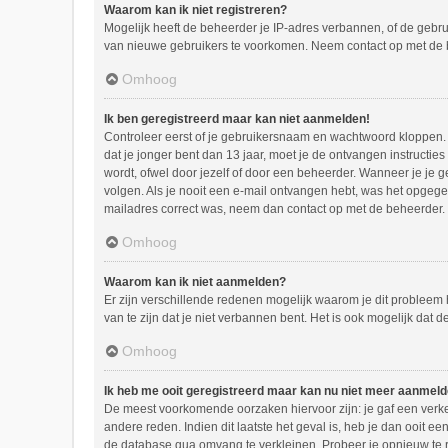
Waarom kan ik niet registreren?
Mogelijk heeft de beheerder je IP-adres verbannen, of de gebru
van nieuwe gebruikers te voorkomen. Neem contact op met de 
Omhoog
Ik ben geregistreerd maar kan niet aanmelden!
Controleer eerst of je gebruikersnaam en wachtwoord kloppen. I
dat je jonger bent dan 13 jaar, moet je de ontvangen instructi
wordt, ofwel door jezelf of door een beheerder. Wanneer je je g
volgen. Als je nooit een e-mail ontvangen hebt, was het opgegev
mailadres correct was, neem dan contact op met de beheerder.
Omhoog
Waarom kan ik niet aanmelden?
Er zijn verschillende redenen mogelijk waarom je dit probleem
van te zijn dat je niet verbannen bent. Het is ook mogelijk dat 
Omhoog
Ik heb me ooit geregistreerd maar kan nu niet meer aanmel
De meest voorkomende oorzaken hiervoor zijn: je gaf een verke
andere reden. Indien dit laatste het geval is, heb je dan ooit 
de database qua omvang te verkleinen. Probeer je opnieuw te r