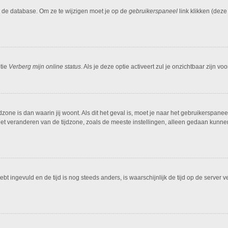
n de database. Om ze te wijzigen moet je op de
gebruikerspaneel
link klikken (dez
ptie
Verberg mijn online status
. Als je deze optie activeert zul je onzichtbaar zijn 
dzone is dan waarin jij woont. Als dit het geval is, moet je naar het gebruikerspan
t veranderen van de tijdzone, zoals de meeste instellingen, alleen gedaan kunnen
hebt ingevuld en de tijd is nog steeds anders, is waarschijnlijk de tijd op de serv