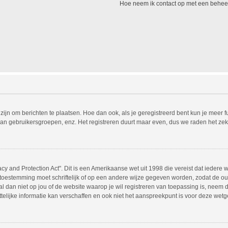
Hoe neem ik contact op met een behee
 zijn om berichten te plaatsen. Hoe dan ook, als je geregistreerd bent kun je meer 
van gebruikersgroepen, enz. Het registreren duurt maar even, dus we raden het zek
acy and Protection Act". Dit is een Amerikaanse wet uit 1998 die vereist dat ieder
 toestemming moet schriftelijk of op een andere wijze gegeven worden, zodat de o
t al dan niet op jou of de website waarop je wil registreren van toepassing is, nee
lijke informatie kan verschaffen en ook niet het aanspreekpunt is voor deze wetgev