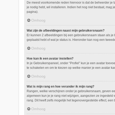
De meest voorkomende reden hiervoor is dat de beheerder je taal 
je nodig hebt, wil installeren. Indien het nog niet bestaat, m
pagina).
Omhoog
Wat zijn de afbeeldingen naast mijn gebruikersnaam?
Er kunnen 2 afbeeldingen bij een gebruikersnaam staan als je be
geplaatst hebt of wat je status is. Hieronder kan nog een tweed
Omhoog
Hoe kan ik een avatar instellen?
In je Gebruikerspaneel, onder “Profiel” kun je een avatar toev
te schakelen en om te kiezen op welke manier je een avatar ka
Omhoog
Wat is mijn rang en hoe verander ik mijn rang?
Rangen, welke verschijnen onder je gebruikersnaam, geven een i
algemeen kun je je rang niet wijzigen, aangezien ze ingesteld
rang. Dit heeft zelfs mogelijk het tegenovergestelde effect, ee
Omhoog