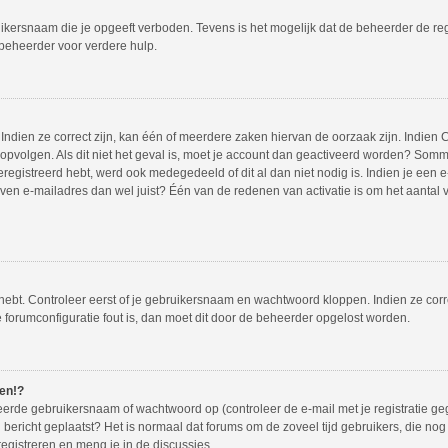
ikersnaam die je opgeeft verboden. Tevens is het mogelijk dat de beheerder de regi
beheerder voor verdere hulp.
ndien ze correct zijn, kan één of meerdere zaken hiervan de oorzaak zijn. Indien C
es opvolgen. Als dit niet het geval is, moet je account dan geactiveerd worden? So
eregistreerd hebt, werd ook medegedeeld of dit al dan niet nodig is. Indien je een
en e-mailadres dan wel juist? Één van de redenen van activatie is om het aantal va
 hebt. Controleer eerst of je gebruikersnaam en wachtwoord kloppen. Indien ze cor
de forumconfiguratie fout is, dan moet dit door de beheerder opgelost worden.
den!?
erde gebruikersnaam of wachtwoord op (controleer de e-mail met je registratie ge
een bericht geplaatst? Het is normaal dat forums om de zoveel tijd gebruikers, die n
egistreren en meng je in de discussies.