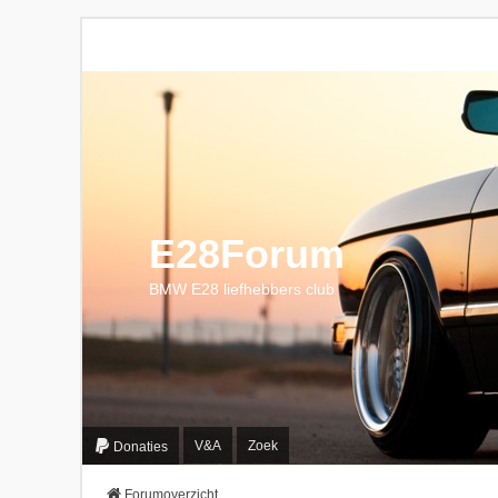
E28Forum
BMW E28 liefhebbers club
V&A
Zoek
Donaties
Forumoverzicht