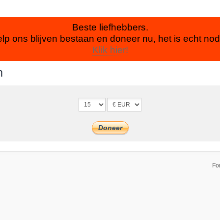
Beste liefhebbers.
lp ons blijven bestaan en doneer nu, het is echt nod
Klik hier!
m
Fo