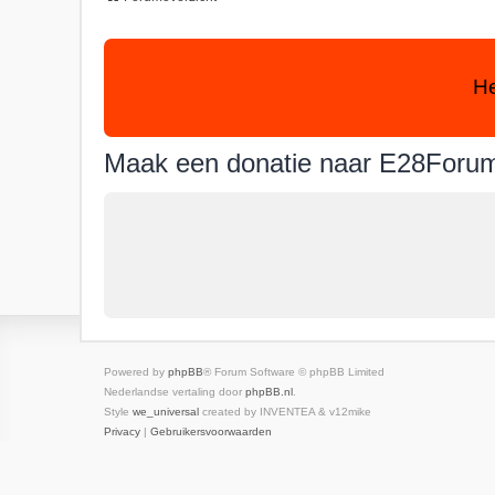
He
Maak een donatie naar E28Foru
Powered by
phpBB
® Forum Software © phpBB Limited
Nederlandse vertaling door
phpBB.nl
.
Style
we_universal
created by INVENTEA & v12mike
Privacy
|
Gebruikersvoorwaarden