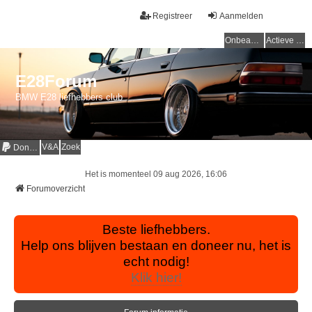
Registreer
Aanmelden
Onbeantwoorde onderwerpen
Actieve onderwerpen
E28Forum
BMW E28 liefhebbers club
V&A
Zoek
Donaties
Het is momenteel 09 aug 2026, 16:06
Forumoverzicht
Beste liefhebbers.
Help ons blijven bestaan en doneer nu, het is
echt nodig!
Klik hier!