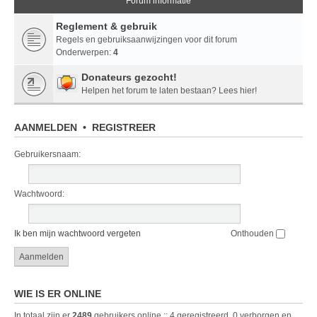
Forum informatie
Reglement & gebruik
Regels en gebruiksaanwijzingen voor dit forum
Onderwerpen:
4
Donateurs gezocht!
Helpen het forum te laten bestaan? Lees hier!
AANMELDEN
•
REGISTREER
Gebruikersnaam:
Wachtwoord:
Ik ben mijn wachtwoord vergeten
Onthouden
WIE IS ER ONLINE
In totaal zijn er
2489
gebruikers online :: 4 geregistreerd, 0 verborgen en